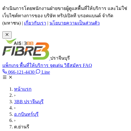
ข้ามไปเนื้อหาหลัก
ดำเนินการโดยพนักงานฝ่ายขายผู้ดูแลพื้นที่ให้บริการ และไม่ใช่
เว็บไซต์ทางการของ บริษัท ทริปเปิลที บรอดแบนด์ จำกัด
(มหาชน)
|
เกี่ยวกับเรา
|
นโยบายความเป็นส่วนตัว
ปราจีนบุรี
แพ็กเกจ
พื้นที่ให้บริการ
จุดเด่น
วิธีสมัคร
FAQ
Line @tan3bb
066-121-4430
Line
โทร 066-121-4430
หน้าแรก
›
3BB ปราจีนบุรี
›
อ.กบินทร์บุรี
›
ต.ย่านรี