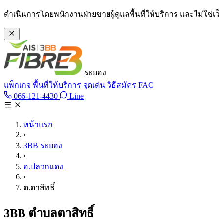
ข้ามไปเนื้อหาหลัก
ดำเนินการโดยพนักงานฝ่ายขายผู้ดูแลพื้นที่ให้บริการ และไม่ใช่
ระยอง
แพ็กเกจ
พื้นที่ให้บริการ
จุดเด่น
วิธีสมัคร
FAQ
Line @tan3bb
066-121-4430
Line
โทร 066-121-4430
หน้าแรก
›
3BB ระยอง
›
อ.ปลวกแดง
›
ต.ตาสิทธิ์
3BB ตำบลตาสิทธิ์