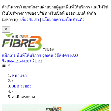
ข้ามไปเนื้อหาหลัก
ดำเนินการโดยพนักงานฝ่ายขายผู้ดูแลพื้นที่ให้บริการ และไม่ใช่
เว็บไซต์ทางการของ บริษัท ทริปเปิลที บรอดแบนด์ จำกัด
(มหาชน)
|
เกี่ยวกับเรา
|
นโยบายความเป็นส่วนตัว
ระยอง
แพ็กเกจ
พื้นที่ให้บริการ
จุดเด่น
วิธีสมัคร
FAQ
Line @tan3bb
066-121-4430
Line
โทร 066-121-4430
หน้าแรก
›
3BB ระยอง
›
อ.เมืองระยอง