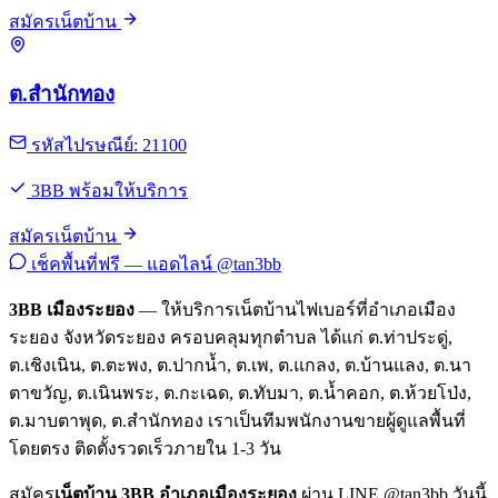
สมัครเน็ตบ้าน
ต.สำนักทอง
รหัสไปรษณีย์: 21100
3BB พร้อมให้บริการ
สมัครเน็ตบ้าน
เช็คพื้นที่ฟรี — แอดไลน์ @tan3bb
3BB เมืองระยอง
— ให้บริการเน็ตบ้านไฟเบอร์ที่อำเภอเมือง
ระยอง จังหวัดระยอง ครอบคลุมทุกตำบล ได้แก่ ต.ท่าประดู่,
ต.เชิงเนิน, ต.ตะพง, ต.ปากน้ำ, ต.เพ, ต.แกลง, ต.บ้านแลง, ต.นา
ตาขวัญ, ต.เนินพระ, ต.กะเฉด, ต.ทับมา, ต.น้ำคอก, ต.ห้วยโป่ง,
ต.มาบตาพุด, ต.สำนักทอง เราเป็นทีมพนักงานขายผู้ดูแลพื้นที่
โดยตรง ติดตั้งรวดเร็วภายใน 1-3 วัน
สมัคร
เน็ตบ้าน 3BB อำเภอเมืองระยอง
ผ่าน LINE @tan3bb วันนี้