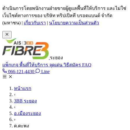
ข้ามไปเนื้อหาหลัก
ดำเนินการโดยพนักงานฝ่ายขายผู้ดูแลพื้นที่ให้บริการ และไม่ใช่
เว็บไซต์ทางการของ บริษัท ทริปเปิลที บรอดแบนด์ จำกัด
(มหาชน)
|
เกี่ยวกับเรา
|
นโยบายความเป็นส่วนตัว
ระยอง
แพ็กเกจ
พื้นที่ให้บริการ
จุดเด่น
วิธีสมัคร
FAQ
Line @tan3bb
066-121-4430
Line
โทร 066-121-4430
หน้าแรก
›
3BB ระยอง
›
อ.เมืองระยอง
›
ต.ตะพง