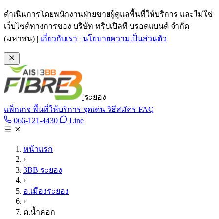
ข้ามไปเนื้อหาหลัก
ดำเนินการโดยพนักงานฝ่ายขายผู้ดูแลพื้นที่ให้บริการ และไม่ใช่
เว็บไซต์ทางการของ บริษัท ทริปเปิลที บรอดแบนด์ จำกัด
(มหาชน)
|
เกี่ยวกับเรา
|
นโยบายความเป็นส่วนตัว
ระยอง
แพ็กเกจ
พื้นที่ให้บริการ
จุดเด่น
วิธีสมัคร
FAQ
Line @tan3bb
066-121-4430
Line
โทร 066-121-4430
หน้าแรก
›
3BB ระยอง
›
อ.เมืองระยอง
›
ต.น้ำคอก