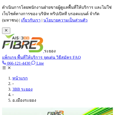
ข้ามไปเนื้อหาหลัก
ดำเนินการโดยพนักงานฝ่ายขายผู้ดูแลพื้นที่ให้บริการ และไม่ใช่
เว็บไซต์ทางการของ บริษัท ทริปเปิลที บรอดแบนด์ จำกัด
(มหาชน)
|
เกี่ยวกับเรา
|
นโยบายความเป็นส่วนตัว
ระยอง
แพ็กเกจ
พื้นที่ให้บริการ
จุดเด่น
วิธีสมัคร
FAQ
Line @tan3bb
066-121-4430
Line
โทร 066-121-4430
หน้าแรก
›
3BB ระยอง
›
อ.เมืองระยอง