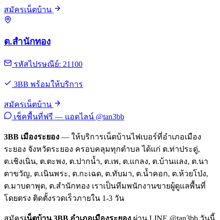
สมัครเน็ตบ้าน
ต.สำนักทอง
รหัสไปรษณีย์: 21100
3BB พร้อมให้บริการ
สมัครเน็ตบ้าน
เช็คพื้นที่ฟรี — แอดไลน์ @tan3bb
3BB เมืองระยอง
— ให้บริการเน็ตบ้านไฟเบอร์ที่อำเภอเมือง
ระยอง จังหวัดระยอง ครอบคลุมทุกตำบล ได้แก่ ต.ท่าประดู่,
ต.เชิงเนิน, ต.ตะพง, ต.ปากน้ำ, ต.เพ, ต.แกลง, ต.บ้านแลง, ต.นา
ตาขวัญ, ต.เนินพระ, ต.กะเฉด, ต.ทับมา, ต.น้ำคอก, ต.ห้วยโป่ง,
ต.มาบตาพุด, ต.สำนักทอง เราเป็นทีมพนักงานขายผู้ดูแลพื้นที่
โดยตรง ติดตั้งรวดเร็วภายใน 1-3 วัน
สมัคร
เน็ตบ้าน 3BB อำเภอเมืองระยอง
ผ่าน LINE @tan3bb วันนี้