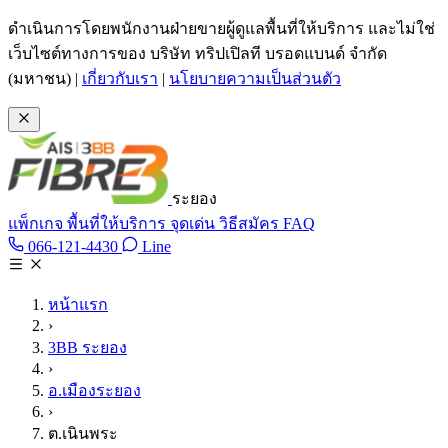
ข้ามไปเนื้อหาหลัก
ดำเนินการโดยพนักงานฝ่ายขายผู้ดูแลพื้นที่ให้บริการ และไม่ใช่
เว็บไซต์ทางการของ บริษัท ทริปเปิลที บรอดแบนด์ จำกัด
(มหาชน)
|
เกี่ยวกับเรา
|
นโยบายความเป็นส่วนตัว
ระยอง
แพ็กเกจ
พื้นที่ให้บริการ
จุดเด่น
วิธีสมัคร
FAQ
Line @tan3bb
066-121-4430
Line
โทร 066-121-4430
หน้าแรก
›
3BB ระยอง
›
อ.เมืองระยอง
›
ต.เนินพระ