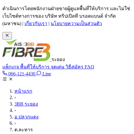
ข้ามไปเนื้อหาหลัก
ดำเนินการโดยพนักงานฝ่ายขายผู้ดูแลพื้นที่ให้บริการ และไม่ใช่
เว็บไซต์ทางการของ บริษัท ทริปเปิลที บรอดแบนด์ จำกัด
(มหาชน)
|
เกี่ยวกับเรา
|
นโยบายความเป็นส่วนตัว
ระยอง
แพ็กเกจ
พื้นที่ให้บริการ
จุดเด่น
วิธีสมัคร
FAQ
Line @tan3bb
066-121-4430
Line
โทร 066-121-4430
หน้าแรก
›
3BB ระยอง
›
อ.ปลวกแดง
›
ต.ละหาร