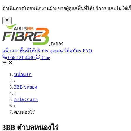
ข้ามไปเนื้อหาหลัก
ดำเนินการโดยพนักงานฝ่ายขายผู้ดูแลพื้นที่ให้บริการ และไม่ใช่
ระยอง
แพ็กเกจ
พื้นที่ให้บริการ
จุดเด่น
วิธีสมัคร
FAQ
Line @tan3bb
066-121-4430
Line
โทร 066-121-4430
หน้าแรก
›
3BB ระยอง
›
อ.ปลวกแดง
›
ต.หนองไร่
3BB ตำบลหนองไร่