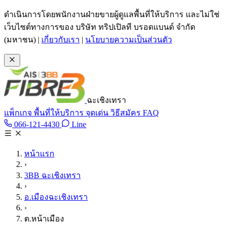
ข้ามไปเนื้อหาหลัก
ดำเนินการโดยพนักงานฝ่ายขายผู้ดูแลพื้นที่ให้บริการ และไม่ใช่
เว็บไซต์ทางการของ บริษัท ทริปเปิลที บรอดแบนด์ จำกัด
(มหาชน)
|
เกี่ยวกับเรา
|
นโยบายความเป็นส่วนตัว
ฉะเชิงเทรา
แพ็กเกจ
พื้นที่ให้บริการ
จุดเด่น
วิธีสมัคร
FAQ
Line @tan3bb
066-121-4430
Line
โทร 066-121-4430
หน้าแรก
›
3BB ฉะเชิงเทรา
›
อ.เมืองฉะเชิงเทรา
›
ต.หน้าเมือง