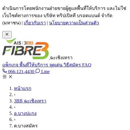
ข้ามไปเนื้อหาหลัก
ดำเนินการโดยพนักงานฝ่ายขายผู้ดูแลพื้นที่ให้บริการ และไม่ใช่
เว็บไซต์ทางการของ บริษัท ทริปเปิลที บรอดแบนด์ จำกัด
(มหาชน)
|
เกี่ยวกับเรา
|
นโยบายความเป็นส่วนตัว
ฉะเชิงเทรา
แพ็กเกจ
พื้นที่ให้บริการ
จุดเด่น
วิธีสมัคร
FAQ
Line @tan3bb
066-121-4430
Line
โทร 066-121-4430
หน้าแรก
›
3BB ฉะเชิงเทรา
›
อ.บางปะกง
›
ต.บางสมัคร