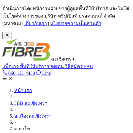
ข้ามไปเนื้อหาหลัก
ดำเนินการโดยพนักงานฝ่ายขายผู้ดูแลพื้นที่ให้บริการ และไม่ใช่
เว็บไซต์ทางการของ บริษัท ทริปเปิลที บรอดแบนด์ จำกัด
(มหาชน)
|
เกี่ยวกับเรา
|
นโยบายความเป็นส่วนตัว
ฉะเชิงเทรา
แพ็กเกจ
พื้นที่ให้บริการ
จุดเด่น
วิธีสมัคร
FAQ
Line @tan3bb
066-121-4430
Line
โทร 066-121-4430
หน้าแรก
›
3BB ฉะเชิงเทรา
›
อ.เมืองฉะเชิงเทรา
›
ต.ท่าไข่