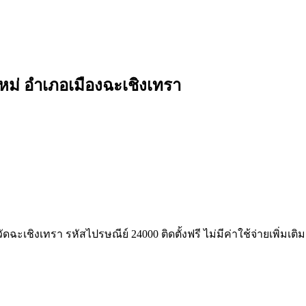
ใหม่ อำเภอเมืองฉะเชิงเทรา
ดฉะเชิงเทรา รหัสไปรษณีย์ 24000 ติดตั้งฟรี ไม่มีค่าใช้จ่ายเพิ่มเ