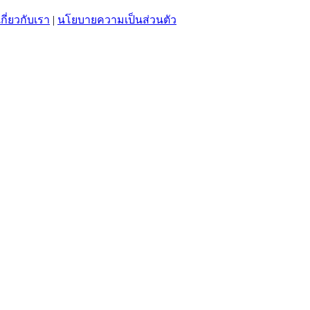
เกี่ยวกับเรา
|
นโยบายความเป็นส่วนตัว