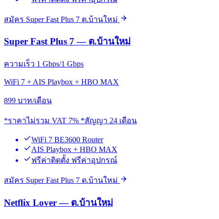
สมัคร Super Fast Plus 7 ต.บ้านใหม่
Super Fast Plus 7 — ต.บ้านใหม่
ความเร็ว 1 Gbps/1 Gbps
WiFi 7 + AIS Playbox + HBO MAX
899
บาท/เดือน
*ราคาไม่รวม VAT 7% *สัญญา 24 เดือน
WiFi 7 BE3600 Router
AIS Playbox + HBO MAX
ฟรีค่าติดตั้ง ฟรีค่าอุปกรณ์
สมัคร Super Fast Plus 7 ต.บ้านใหม่
Netflix Lover — ต.บ้านใหม่