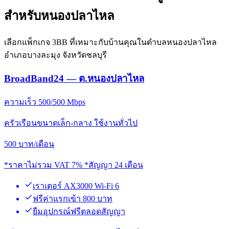
สำหรับหนองปลาไหล
เลือกแพ็กเกจ 3BB ที่เหมาะกับบ้านคุณในตำบลหนองปลาไหล
อำเภอบางละมุง จังหวัดชลบุรี
BroadBand24 — ต.หนองปลาไหล
ความเร็ว 500/500 Mbps
ครัวเรือนขนาดเล็ก-กลาง ใช้งานทั่วไป
500
บาท/เดือน
*ราคาไม่รวม VAT 7% *สัญญา 24 เดือน
เราเตอร์ AX3000 Wi-Fi 6
ฟรีค่าแรกเข้า 800 บาท
ยืมอุปกรณ์ฟรีตลอดสัญญา