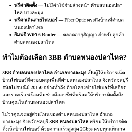
ฟรีค่าติดตั้ง
— ไม่มีค่าใช้จ่ายล่วงหน้า ตำบลหนองปลา
ไหล บางละมุง
ฟรีค่าเดินสายไฟเบอร์
— Fiber Optic ตรงถึงบ้านที่ตำบล
หนองปลาไหล
ยืมฟรี WiFi 6 Router
— ตลอดอายุสัญญา สำหรับลูกค้า
ตำบลหนองปลาไหล
ทำไมต้องเลือก 3BB ตำบลหนองปลาไหล?
3BB ตำบลหนองปลาไหล อำเภอบางละมุง
เป็นผู้ให้บริการเน็ต
บ้านไฟเบอร์ที่ครอบคลุมพื้นที่ตำบลหนองปลาไหล จังหวัดชลบุรี
รหัสไปรษณีย์ 20150 อย่างทั่วถึง ด้วยโครงข่ายไฟเบอร์ที่เสถียร
และรวดเร็ว พร้อมทีมช่างมืออาชีพที่พร้อมให้บริการติดตั้งถึง
บ้านคุณในตำบลหนองปลาไหล
ไม่ว่าคุณจะอยู่ส่วนไหนของตำบลหนองปลาไหล อำเภอ
บางละมุง จังหวัดชลบุรี
3BB หนองปลาไหล
พร้อมให้บริการติด
ตั้งเน็ตบ้านไฟเบอร์ ด้วยความเร็วสูงสุด 2Gbps ครบทุกแพ็กเกจ