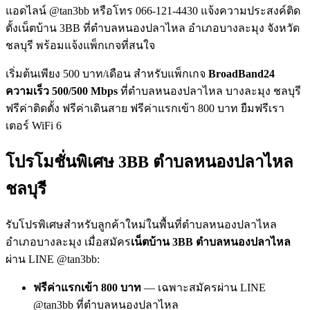
แอดไลน์ @tan3bb หรือโทร 066-121-4430 แจ้งความประสงค์ติด
ตั้งเน็ตบ้าน 3BB ที่ตำบลหนองปลาไหล อำเภอบางละมุง จังหวัด
ชลบุรี พร้อมแจ้งแพ็กเกจที่สนใจ
เริ่มต้นเพียง 500 บาท/เดือน สำหรับแพ็กเกจ
BroadBand24
ความเร็ว 500/500 Mbps
ที่ตำบลหนองปลาไหล บางละมุง ชลบุรี
ฟรีค่าติดตั้ง ฟรีค่าเดินสาย ฟรีค่าแรกเข้า 800 บาท ยืมฟรีเรา
เตอร์ WiFi 6
โปรโมชั่นพิเศษ 3BB ตำบลหนองปลาไหล
ชลบุรี
รับโปรพิเศษสำหรับลูกค้าใหม่ในพื้นที่ตำบลหนองปลาไหล
อำเภอบางละมุง เมื่อสมัคร
เน็ตบ้าน 3BB ตำบลหนองปลาไหล
ผ่าน LINE @tan3bb:
ฟรีค่าแรกเข้า 800 บาท
— เฉพาะสมัครผ่าน LINE
@tan3bb ที่ตำบลหนองปลาไหล