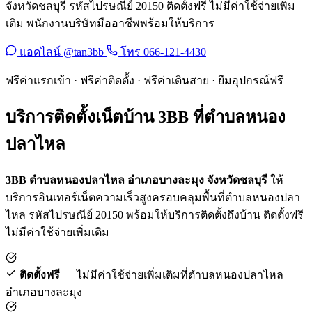
จังหวัดชลบุรี รหัสไปรษณีย์ 20150 ติดตั้งฟรี ไม่มีค่าใช้จ่ายเพิ่ม
เติม พนักงานบริษัทมืออาชีพพร้อมให้บริการ
แอดไลน์ @tan3bb
โทร 066-121-4430
ฟรีค่าแรกเข้า · ฟรีค่าติดตั้ง · ฟรีค่าเดินสาย · ยืมอุปกรณ์ฟรี
บริการติดตั้งเน็ตบ้าน 3BB ที่ตำบลหนอง
ปลาไหล
3BB ตำบลหนองปลาไหล อำเภอบางละมุง จังหวัดชลบุรี
ให้
บริการอินเทอร์เน็ตความเร็วสูงครอบคลุมพื้นที่ตำบลหนองปลา
ไหล รหัสไปรษณีย์ 20150 พร้อมให้บริการติดตั้งถึงบ้าน ติดตั้งฟรี
ไม่มีค่าใช้จ่ายเพิ่มเติม
ติดตั้งฟรี
— ไม่มีค่าใช้จ่ายเพิ่มเติมที่ตำบลหนองปลาไหล
อำเภอบางละมุง