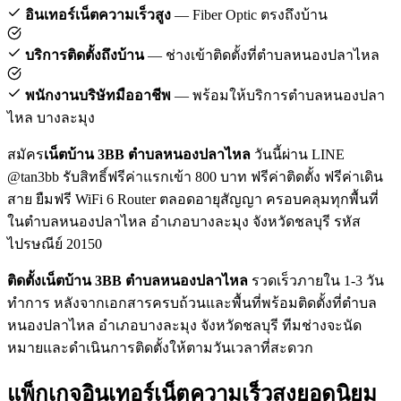
อินเทอร์เน็ตความเร็วสูง
— Fiber Optic ตรงถึงบ้าน
บริการติดตั้งถึงบ้าน
— ช่างเข้าติดตั้งที่ตำบลหนองปลาไหล
พนักงานบริษัทมืออาชีพ
— พร้อมให้บริการตำบลหนองปลา
ไหล บางละมุง
สมัคร
เน็ตบ้าน 3BB ตำบลหนองปลาไหล
วันนี้ผ่าน LINE
@tan3bb รับสิทธิ์ฟรีค่าแรกเข้า 800 บาท ฟรีค่าติดตั้ง ฟรีค่าเดิน
สาย ยืมฟรี WiFi 6 Router ตลอดอายุสัญญา ครอบคลุมทุกพื้นที่
ในตำบลหนองปลาไหล อำเภอบางละมุง จังหวัดชลบุรี รหัส
ไปรษณีย์ 20150
ติดตั้งเน็ตบ้าน 3BB ตำบลหนองปลาไหล
รวดเร็วภายใน 1-3 วัน
ทำการ หลังจากเอกสารครบถ้วนและพื้นที่พร้อมติดตั้งที่ตำบล
หนองปลาไหล อำเภอบางละมุง จังหวัดชลบุรี ทีมช่างจะนัด
หมายและดำเนินการติดตั้งให้ตามวันเวลาที่สะดวก
แพ็กเกจอินเทอร์เน็ตความเร็วสูงยอดนิยม