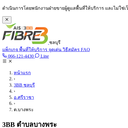
ข้ามไปเนื้อหาหลัก
ดำเนินการโดยพนักงานฝ่ายขายผู้ดูแลพื้นที่ให้บริการ และไม่ใช่
ชลบุรี
แพ็กเกจ
พื้นที่ให้บริการ
จุดเด่น
วิธีสมัคร
FAQ
Line @tan3bb
066-121-4430
Line
โทร 066-121-4430
หน้าแรก
›
3BB ชลบุรี
›
อ.ศรีราชา
›
ต.บางพระ
3BB ตำบลบางพระ