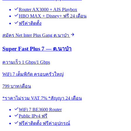
Router AX3000 + AIS Playbox
HBO MAX + Disney+ ฟรี 24 เดือน
ฟรีค่าติดตั้ง
สมัคร Net Inter Plus Gang ต.นาป่า
Super Fast Plus 7 — ต.นาป่า
ความเร็ว 1 Gbps/1 Gbps
WiFi 7 เต็มพิกัด ครอบครัวใหญ่
799
บาท/เดือน
*ราคาไม่รวม VAT 7% *สัญญา 24 เดือน
WiFi 7 BE3600 Router
Public IPv4 ฟรี
ฟรีค่าติดตั้ง ฟรีค่าอุปกรณ์