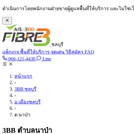
ข้ามไปเนื้อหาหลัก
ดำเนินการโดยพนักงานฝ่ายขายผู้ดูแลพื้นที่ให้บริการ และไม่ใช่
ชลบุรี
แพ็กเกจ
พื้นที่ให้บริการ
จุดเด่น
วิธีสมัคร
FAQ
Line @tan3bb
066-121-4430
Line
โทร 066-121-4430
หน้าแรก
›
3BB ชลบุรี
›
อ.เมืองชลบุรี
›
ต.นาป่า
3BB ตำบลนาป่า