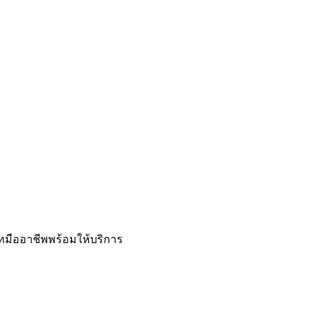
ิษัทมืออาชีพพร้อมให้บริการ