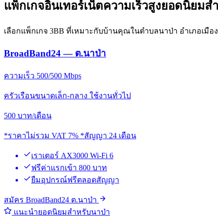
แพ็กเกจอินเทอร์เน็ตความเร็วสูงยอดนิยมส
เลือกแพ็กเกจ 3BB ที่เหมาะกับบ้านคุณในตำบลนาป่า อำเภอเมืองชล
BroadBand24 — ต.นาป่า
ความเร็ว 500/500 Mbps
ครัวเรือนขนาดเล็ก-กลาง ใช้งานทั่วไป
500
บาท/เดือน
*ราคาไม่รวม VAT 7% *สัญญา 24 เดือน
เราเตอร์ AX3000 Wi-Fi 6
ฟรีค่าแรกเข้า 800 บาท
ยืมอุปกรณ์ฟรีตลอดสัญญา
สมัคร BroadBand24 ต.นาป่า
แนะนำยอดนิยมสำหรับนาป่า