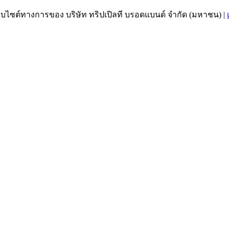
เว็บไซต์ทางการของ บริษัท ทริปเปิลที บรอดแบนด์ จำกัด (มหาชน)
|