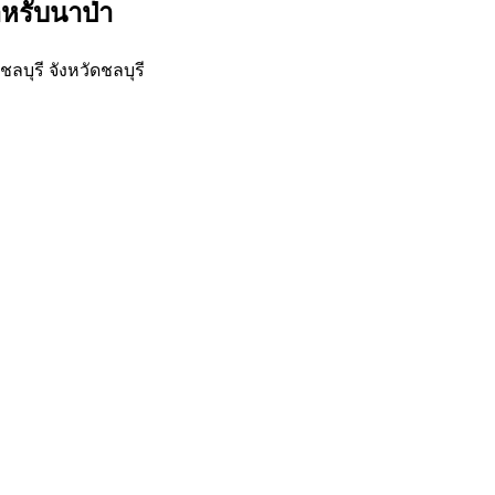
ำหรับนาป่า
บุรี จังหวัดชลบุรี