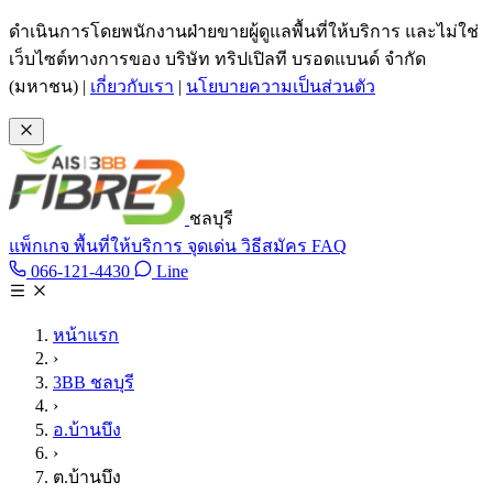
ข้ามไปเนื้อหาหลัก
ดำเนินการโดยพนักงานฝ่ายขายผู้ดูแลพื้นที่ให้บริการ และไม่ใช่
เว็บไซต์ทางการของ บริษัท ทริปเปิลที บรอดแบนด์ จำกัด
(มหาชน)
|
เกี่ยวกับเรา
|
นโยบายความเป็นส่วนตัว
ชลบุรี
แพ็กเกจ
พื้นที่ให้บริการ
จุดเด่น
วิธีสมัคร
FAQ
Line @tan3bb
066-121-4430
Line
โทร 066-121-4430
หน้าแรก
›
3BB ชลบุรี
›
อ.บ้านบึง
›
ต.บ้านบึง