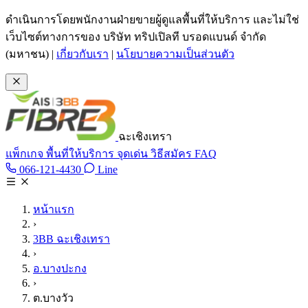
ข้ามไปเนื้อหาหลัก
ดำเนินการโดยพนักงานฝ่ายขายผู้ดูแลพื้นที่ให้บริการ และไม่ใช่
เว็บไซต์ทางการของ บริษัท ทริปเปิลที บรอดแบนด์ จำกัด
(มหาชน)
|
เกี่ยวกับเรา
|
นโยบายความเป็นส่วนตัว
ฉะเชิงเทรา
แพ็กเกจ
พื้นที่ให้บริการ
จุดเด่น
วิธีสมัคร
FAQ
Line @tan3bb
066-121-4430
Line
โทร 066-121-4430
หน้าแรก
›
3BB ฉะเชิงเทรา
›
อ.บางปะกง
›
ต.บางวัว