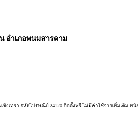
ถ่าน อำเภอพนมสารคาม
เทรา รหัสไปรษณีย์ 24120 ติดตั้งฟรี ไม่มีค่าใช้จ่ายเพิ่มเติม พ