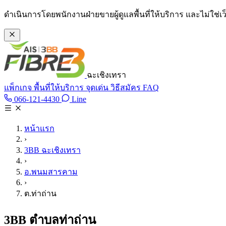
ข้ามไปเนื้อหาหลัก
ดำเนินการโดยพนักงานฝ่ายขายผู้ดูแลพื้นที่ให้บริการ และไม่ใช่
ฉะเชิงเทรา
แพ็กเกจ
พื้นที่ให้บริการ
จุดเด่น
วิธีสมัคร
FAQ
Line @tan3bb
066-121-4430
Line
โทร 066-121-4430
หน้าแรก
›
3BB ฉะเชิงเทรา
›
อ.พนมสารคาม
›
ต.ท่าถ่าน
3BB ตำบลท่าถ่าน