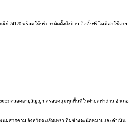
 24120 พร้อมให้บริการติดตั้งถึงบ้าน ติดตั้งฟรี ไม่มีค่าใช้จ่าย
i 6 Router ตลอดอายุสัญญา ครอบคลุมทุกพื้นที่ในตำบลท่าถ่าน อำเภอ
ภอพนมสารคาม จังหวัดฉะเชิงเทรา ทีมช่างจะนัดหมายและดำเนิน