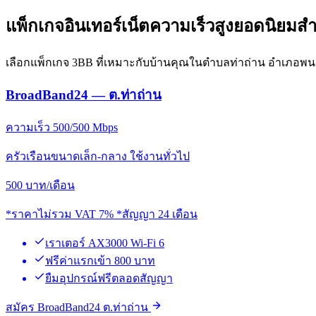
แพ็กเกจอินเทอร์เน็ตความเร็วสูงยอดนิยมสำ
เลือกแพ็กเกจ 3BB ที่เหมาะกับบ้านคุณในตำบลท่าถ่าน อำเภอพ
BroadBand24 — ต.ท่าถ่าน
ความเร็ว 500/500 Mbps
ครัวเรือนขนาดเล็ก-กลาง ใช้งานทั่วไป
500
บาท/เดือน
*ราคาไม่รวม VAT 7% *สัญญา 24 เดือน
เราเตอร์ AX3000 Wi-Fi 6
ฟรีค่าแรกเข้า 800 บาท
ยืมอุปกรณ์ฟรีตลอดสัญญา
สมัคร BroadBand24 ต.ท่าถ่าน