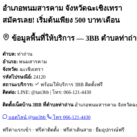
อำเภอพนมสารคาม จังหวัดฉะเชิงเทรา
สมัครเลย! เริ่มต้นเพียง 500 บาท/เดือน
ข้อมูลพื้นที่ให้บริการ — 3BB ตำบลท่า
ตำบล:
ท่าถ่าน
อำเภอ:
พนมสารคาม
จังหวัด:
ฉะเชิงเทรา
รหัสไปรษณีย์:
24120
สถานะบริการ:
พร้อมให้บริการ 3BB ติดตั้งฟรี
ติดต่อ:
LINE: @tan3bb | โทร: 066-121-4430
ติดตั้งเน็ตบ้าน 3BB ที่ตำบลท่าถ่าน
อำเภอพนมสารคาม จังหวัดฉะเชิง
แอดไลน์ @tan3bb
โทร 066-121-4430
ฟรีค่าแรกเข้า · ฟรีค่าติดตั้ง · ฟรีค่าเดินสาย · ยืมอุปกรณ์ฟรี