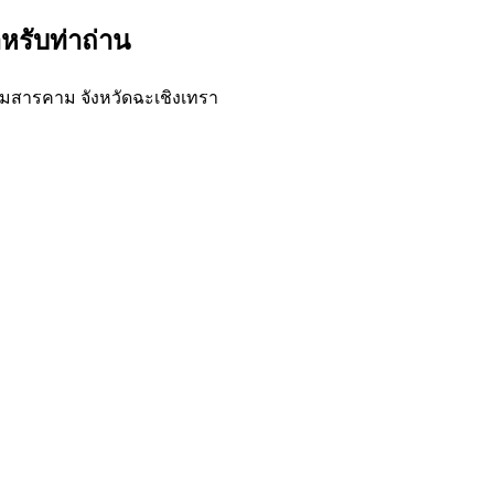
หรับท่าถ่าน
นมสารคาม จังหวัดฉะเชิงเทรา