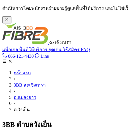
ข้ามไปเนื้อหาหลัก
ดำเนินการโดยพนักงานฝ่ายขายผู้ดูแลพื้นที่ให้บริการ และไม่ใช่
ฉะเชิงเทรา
แพ็กเกจ
พื้นที่ให้บริการ
จุดเด่น
วิธีสมัคร
FAQ
Line @tan3bb
066-121-4430
Line
โทร 066-121-4430
หน้าแรก
›
3BB ฉะเชิงเทรา
›
อ.แปลงยาว
›
ต.วังเย็น
3BB ตำบลวังเย็น