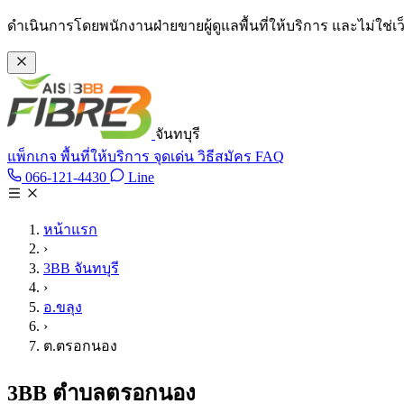
ข้ามไปเนื้อหาหลัก
ดำเนินการโดยพนักงานฝ่ายขายผู้ดูแลพื้นที่ให้บริการ และไม่ใช่
จันทบุรี
แพ็กเกจ
พื้นที่ให้บริการ
จุดเด่น
วิธีสมัคร
FAQ
Line @tan3bb
066-121-4430
Line
โทร 066-121-4430
หน้าแรก
›
3BB จันทบุรี
›
อ.ขลุง
›
ต.ตรอกนอง
3BB ตำบลตรอกนอง