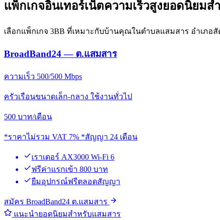
แพ็กเกจอินเทอร์เน็ตความเร็วสูงยอดนิยม
เลือกแพ็กเกจ 3BB ที่เหมาะกับบ้านคุณในตำบลแสมสาร อำเภอสัตห
BroadBand24 — ต.แสมสาร
ความเร็ว 500/500 Mbps
ครัวเรือนขนาดเล็ก-กลาง ใช้งานทั่วไป
500
บาท/เดือน
*ราคาไม่รวม VAT 7% *สัญญา 24 เดือน
เราเตอร์ AX3000 Wi-Fi 6
ฟรีค่าแรกเข้า 800 บาท
ยืมอุปกรณ์ฟรีตลอดสัญญา
สมัคร BroadBand24 ต.แสมสาร
แนะนำยอดนิยมสำหรับแสมสาร