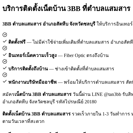
บริการติดตั้งเน็ตบ้าน 3BB ที่ตำบลแสมสาร
3BB ตำบลแสมสาร อำเภอสัตหีบ จังหวัดชลบุรี
ให้บริการอินเทอร์เ
ติดตั้งฟรี
— ไม่มีค่าใช้จ่ายเพิ่มเติมที่ตำบลแสมสาร อำเภอสัตห
อินเทอร์เน็ตความเร็วสูง
— Fiber Optic ตรงถึงบ้าน
บริการติดตั้งถึงบ้าน
— ช่างเข้าติดตั้งที่ตำบลแสมสาร
พนักงานบริษัทมืออาชีพ
— พร้อมให้บริการตำบลแสมสาร สัต
สมัคร
เน็ตบ้าน 3BB ตำบลแสมสาร
วันนี้ผ่าน LINE @tan3bb รับส
อำเภอสัตหีบ จังหวัดชลบุรี รหัสไปรษณีย์ 20180
ติดตั้งเน็ตบ้าน 3BB ตำบลแสมสาร
รวดเร็วภายใน 1-3 วันทำการ ห
ตามวันเวลาที่สะดวก