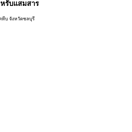
สำหรับแสมสาร
ีบ จังหวัดชลบุรี