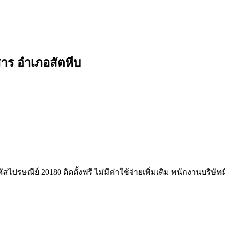
สาร อำเภอสัตหีบ
ัสไปรษณีย์ 20180 ติดตั้งฟรี ไม่มีค่าใช้จ่ายเพิ่มเติม พนักงานบริษ