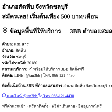
อำเภอสัตหีบ จังหวัดชลบุรี
สมัครเลย! เริ่มต้นเพียง 500 บาท/เดือน
ข้อมูลพื้นที่ให้บริการ — 3BB ตำบลแสม
ตำบล:
แสมสาร
อำเภอ:
สัตหีบ
จังหวัด:
ชลบุรี
รหัสไปรษณีย์:
20180
สถานะบริการ:
พร้อมให้บริการ 3BB ติดตั้งฟรี
ติดต่อ:
LINE: @tan3bb | โทร: 066-121-4430
ติดตั้งเน็ตบ้าน 3BB ที่ตำบลแสมสาร
อำเภอสัตหีบ จังหวัดชลบุรี รห
แอดไลน์ @tan3bb
โทร 066-121-4430
ฟรีค่าแรกเข้า · ฟรีค่าติดตั้ง · ฟรีค่าเดินสาย · ยืมอุปกรณ์ฟรี