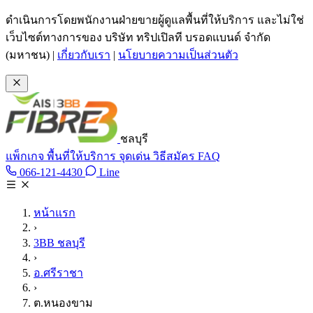
ข้ามไปเนื้อหาหลัก
ดำเนินการโดยพนักงานฝ่ายขายผู้ดูแลพื้นที่ให้บริการ และไม่ใช่
เว็บไซต์ทางการของ บริษัท ทริปเปิลที บรอดแบนด์ จำกัด
(มหาชน)
|
เกี่ยวกับเรา
|
นโยบายความเป็นส่วนตัว
ชลบุรี
แพ็กเกจ
พื้นที่ให้บริการ
จุดเด่น
วิธีสมัคร
FAQ
Line @tan3bb
066-121-4430
Line
โทร 066-121-4430
หน้าแรก
›
3BB ชลบุรี
›
อ.ศรีราชา
›
ต.หนองขาม