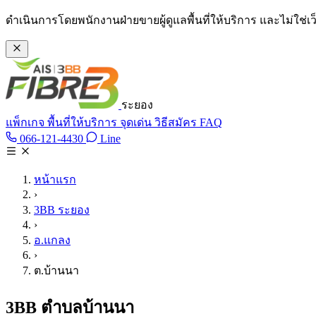
ข้ามไปเนื้อหาหลัก
ดำเนินการโดยพนักงานฝ่ายขายผู้ดูแลพื้นที่ให้บริการ และไม่ใช่
ระยอง
แพ็กเกจ
พื้นที่ให้บริการ
จุดเด่น
วิธีสมัคร
FAQ
Line @tan3bb
066-121-4430
Line
โทร 066-121-4430
หน้าแรก
›
3BB ระยอง
›
อ.แกลง
›
ต.บ้านนา
3BB ตำบลบ้านนา