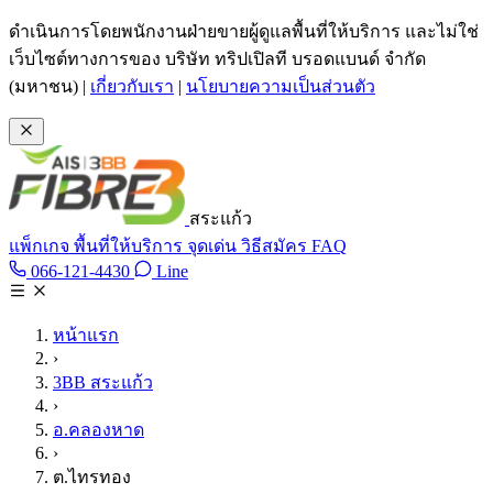
ข้ามไปเนื้อหาหลัก
ดำเนินการโดยพนักงานฝ่ายขายผู้ดูแลพื้นที่ให้บริการ และไม่ใช่
เว็บไซต์ทางการของ บริษัท ทริปเปิลที บรอดแบนด์ จำกัด
(มหาชน)
|
เกี่ยวกับเรา
|
นโยบายความเป็นส่วนตัว
สระแก้ว
แพ็กเกจ
พื้นที่ให้บริการ
จุดเด่น
วิธีสมัคร
FAQ
Line @tan3bb
066-121-4430
Line
โทร 066-121-4430
หน้าแรก
›
3BB สระแก้ว
›
อ.คลองหาด
›
ต.ไทรทอง