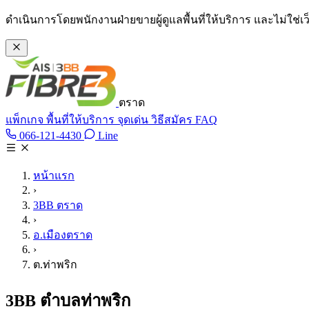
ข้ามไปเนื้อหาหลัก
ดำเนินการโดยพนักงานฝ่ายขายผู้ดูแลพื้นที่ให้บริการ และไม่ใช่
ตราด
แพ็กเกจ
พื้นที่ให้บริการ
จุดเด่น
วิธีสมัคร
FAQ
Line @tan3bb
066-121-4430
Line
โทร 066-121-4430
หน้าแรก
›
3BB ตราด
›
อ.เมืองตราด
›
ต.ท่าพริก
3BB ตำบลท่าพริก