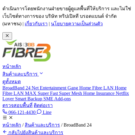
ข้ามไปเนื้อหาหลัก
ดำเนินการโดยพนักงานฝ่ายขายผู้ดูแลพื้นที่ให้บริการ และไม่ใช่
เว็บไซต์ทางการของ บริษัท ทริปเปิลที บรอดแบนด์ จำกัด
(มหาชน)
|
เกี่ยวกับเรา
|
นโยบายความเป็นส่วนตัว
หน้าหลัก
สินค้าและบริการ
ดูทั้งหมด
BroadBand 24
Net Entertainment Gang
Home Fibre LAN
Home
Fibre LAN MAX
Super Fast
Super Mesh
Home Insurance
Netflix
Lover
Smart Backup
SME
Add-ons
ตรวจสอบพื้นที่
ติดต่อเรา
066-121-4430
Line
โทร 066-121-4430
ติดต่อทาง Line @tan3bb
หน้าหลัก
/
สินค้าและบริการ
/
BroadBand 24
กลับไปยังสินค้าและบริการ