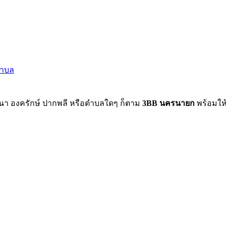
ตำบล
นา องครักษ์ ปากพลี หรือตำบลใดๆ ก็ตาม
3BB นครนายก
พร้อมให้