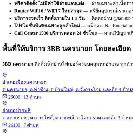
ฟรีค่าติดตั้ง ไม่มีค่าใช้จ่ายแอบแฝง
— จ่ายเฉพาะค่าเน็ตรายเด
Router WiFi 6 / WiFi 7 ใหม่ล่าสุด
— ฟรียืมอุปกรณ์เราเตอ
บริการรวดเร็ว ติดตั้งภายใน 1-3 วัน
— ติดต่อผ่าน @tan3bb วั
โปรโมชั่นพิเศษเฉพาะลูกค้าใหม่
— แพ็กเกจ Net Entertainme
Call Center 1530 บริการตลอด 24 ชั่วโมง
— หากมีปัญหาเกี่
พื้นที่ให้บริการ 3BB นครนายก โดยละเอียด
3BB นครนายก
ติดตั้งเน็ตบ้านไฟเบอร์ครอบคลุมทุกอำเภอ ทุก
อำเภอเมืองนครนายก
ต.นครนายก, ต.ท่าช้าง, ต.บ้านใหญ่, ต.วังกระโจม และอีก 9 ตำบ
26000 | 13 ตำบล
อำเภอปากพลี
ต.เกาะหวาย, ต.เกาะโพธิ์, ต.ปากพลี, ต.โคกกรวด และอีก 3 ตำบล
26130 | 7 ตำบล