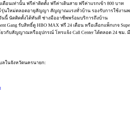
ือนเท่านั้น ฟรีค่าติดตั้ง ฟรีค่าเดินสาย ฟรีค่าแรกเข้า 800 บาท
ร์รุ่นใหม่ตลอดอายุสัญญา สัญญาณแรงทั่วบ้าน รองรับการใช้งาน
นนี้ นัดติดตั้งได้ทันที ช่างมืออาชีพพร้อมบริการถึงบ้าน
nt Gang รับสิทธิ์ดู HBO MAX ฟรี 24 เดือน หรือเลือกแพ็กเกจ Super F
ยวกับสัญญาณหรืออุปกรณ์ โทรแจ้ง Call Center ได้ตลอด 24 ชม. ม
ตำบลในจังหวัดนครนายก:
ล