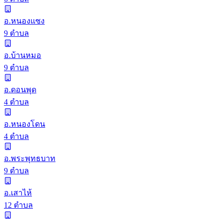
อ.หนองแซง
9 ตำบล
อ.บ้านหมอ
9 ตำบล
อ.ดอนพุด
4 ตำบล
อ.หนองโดน
4 ตำบล
อ.พระพุทธบาท
9 ตำบล
อ.เสาไห้
12 ตำบล