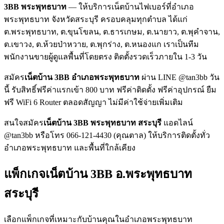
3BB พระพุทธบาท
— ให้บริการเน็ตบ้านไฟเบอร์ที่อำเภอ
พระพุทธบาท จังหวัดสระบุรี ครอบคลุมทุกตำบล ได้แก่
ต.พระพุทธบาท, ต.ขุนโขลน, ต.ธารเกษม, ต.นายาว, ต.พุคำจาน,
ต.เขาวง, ต.ห้วยป่าหวาย, ต.พุกร่าง, ต.หนองแก เราเป็นทีม
พนักงานขายผู้ดูแลพื้นที่โดยตรง ติดตั้งรวดเร็วภายใน 1-3 วัน
สมัคร
เน็ตบ้าน 3BB อำเภอพระพุทธบาท
ผ่าน LINE @tan3bb วัน
นี้ รับสิทธิ์ฟรีค่าแรกเข้า 800 บาท ฟรีค่าติดตั้ง ฟรีค่าอุปกรณ์ ยืม
ฟรี WiFi 6 Router ตลอดสัญญา ไม่มีค่าใช้จ่ายเพิ่มเติม
สนใจสมัคร
เน็ตบ้าน 3BB พระพุทธบาท สระบุรี
แอดไลน์
@tan3bb หรือโทร 066-121-4430 (คุณตาล) ให้บริการติดตั้งทั่ว
อำเภอพระพุทธบาท และพื้นที่ใกล้เคียง
แพ็กเกจเน็ตบ้าน 3BB อ.พระพุทธบาท
สระบุรี
เลือกแพ็กเกจที่เหมาะกับบ้านคุณในอำเภอพระพุทธบาท