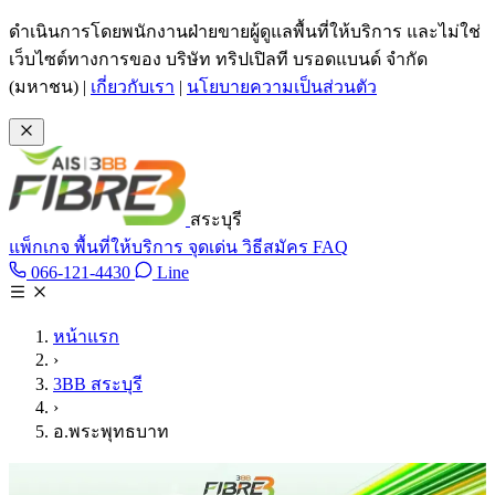
ข้ามไปเนื้อหาหลัก
ดำเนินการโดยพนักงานฝ่ายขายผู้ดูแลพื้นที่ให้บริการ และไม่ใช่
เว็บไซต์ทางการของ บริษัท ทริปเปิลที บรอดแบนด์ จำกัด
(มหาชน)
|
เกี่ยวกับเรา
|
นโยบายความเป็นส่วนตัว
สระบุรี
แพ็กเกจ
พื้นที่ให้บริการ
จุดเด่น
วิธีสมัคร
FAQ
Line @tan3bb
066-121-4430
Line
โทร 066-121-4430
หน้าแรก
›
3BB สระบุรี
›
อ.พระพุทธบาท