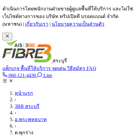
ข้ามไปเนื้อหาหลัก
ดำเนินการโดยพนักงานฝ่ายขายผู้ดูแลพื้นที่ให้บริการ และไม่ใช่
เว็บไซต์ทางการของ บริษัท ทริปเปิลที บรอดแบนด์ จำกัด
(มหาชน)
|
เกี่ยวกับเรา
|
นโยบายความเป็นส่วนตัว
สระบุรี
แพ็กเกจ
พื้นที่ให้บริการ
จุดเด่น
วิธีสมัคร
FAQ
Line @tan3bb
066-121-4430
Line
โทร 066-121-4430
หน้าแรก
›
3BB สระบุรี
›
อ.พระพุทธบาท
›
ต.พุกร่าง