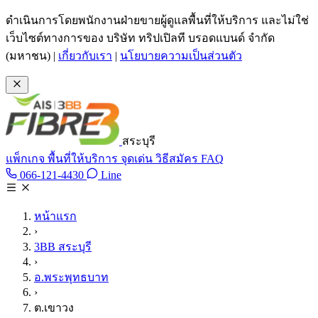
ข้ามไปเนื้อหาหลัก
ดำเนินการโดยพนักงานฝ่ายขายผู้ดูแลพื้นที่ให้บริการ และไม่ใช่
เว็บไซต์ทางการของ บริษัท ทริปเปิลที บรอดแบนด์ จำกัด
(มหาชน)
|
เกี่ยวกับเรา
|
นโยบายความเป็นส่วนตัว
สระบุรี
แพ็กเกจ
พื้นที่ให้บริการ
จุดเด่น
วิธีสมัคร
FAQ
Line @tan3bb
066-121-4430
Line
โทร 066-121-4430
หน้าแรก
›
3BB สระบุรี
›
อ.พระพุทธบาท
›
ต.เขาวง