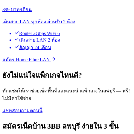
899
บาท/เดือน
เดินสาย LAN ทุกห้อง สำหรับ 2 ห้อง
Router 2Gbps WiFi 6
เดินสาย LAN 2 ห้อง
สัญญา 24 เดือน
สมัคร Home Fibre LAN
ยังไม่แน่ใจแพ็กเกจไหนดี?
ทักแชทให้เราช่วยเช็คพื้นที่และแนะนำแพ็กเกจในลพบุรี — ฟรี!
ไม่มีค่าใช้จ่าย
แชทสอบถามตอนนี้
สมัครเน็ตบ้าน 3BB ลพบุรี ง่ายใน 3 ขั้น