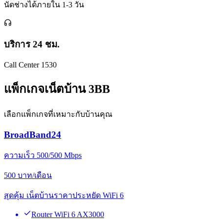
นัดช่างได้ภายใน 1-3 วัน
บริการ 24 ชม.
Call Center 1530
แพ็กเกจเน็ตบ้าน 3BB
เลือกแพ็กเกจที่เหมาะกับบ้านคุณ
BroadBand24
ความเร็ว 500/500 Mbps
500
บาท/เดือน
สุดคุ้ม เน็ตบ้านราคาประหยัด WiFi 6
Router WiFi 6 AX3000