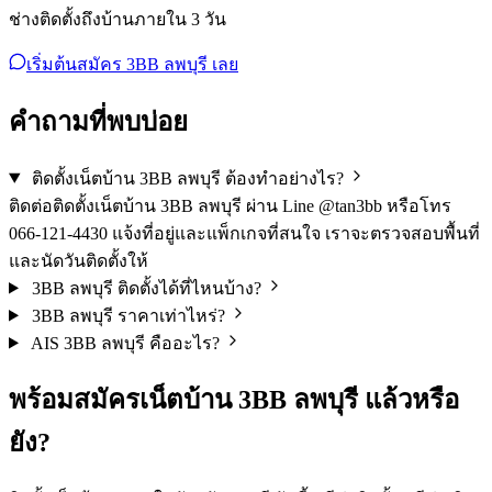
ช่างติดตั้งถึงบ้านภายใน 3 วัน
เริ่มต้นสมัคร 3BB ลพบุรี เลย
คำถามที่พบบ่อย
ติดตั้งเน็ตบ้าน 3BB ลพบุรี ต้องทำอย่างไร?
ติดต่อติดตั้งเน็ตบ้าน 3BB ลพบุรี ผ่าน Line @tan3bb หรือโทร
066-121-4430 แจ้งที่อยู่และแพ็กเกจที่สนใจ เราจะตรวจสอบพื้นที่
และนัดวันติดตั้งให้
3BB ลพบุรี ติดตั้งได้ที่ไหนบ้าง?
3BB ลพบุรี ราคาเท่าไหร่?
AIS 3BB ลพบุรี คืออะไร?
พร้อม
สมัครเน็ตบ้าน 3BB
ลพบุรี แล้วหรือ
ยัง?