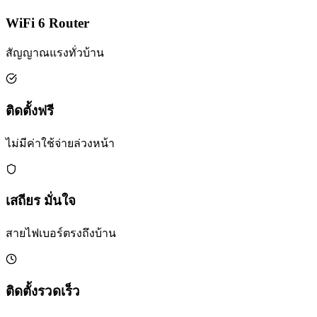
WiFi 6 Router
สัญญาณแรงทั่วบ้าน
ติดตั้งฟรี
ไม่มีค่าใช้จ่ายล่วงหน้า
เสถียร มั่นใจ
สายไฟเบอร์ตรงถึงบ้าน
ติดตั้งรวดเร็ว