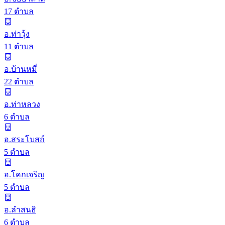
17 ตำบล
อ.ท่าวุ้ง
11 ตำบล
อ.บ้านหมี่
22 ตำบล
อ.ท่าหลวง
6 ตำบล
อ.สระโบสถ์
5 ตำบล
อ.โคกเจริญ
5 ตำบล
อ.ลำสนธิ
6 ตำบล