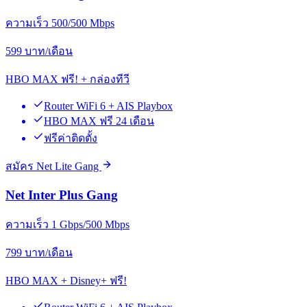
ความเร็ว 500/500 Mbps
599
บาท/เดือน
HBO MAX ฟรี! + กล่องทีวี
Router WiFi 6 + AIS Playbox
HBO MAX ฟรี 24 เดือน
ฟรีค่าติดตั้ง
สมัคร Net Lite Gang
Net Inter Plus Gang
ความเร็ว 1 Gbps/500 Mbps
799
บาท/เดือน
HBO MAX + Disney+ ฟรี!