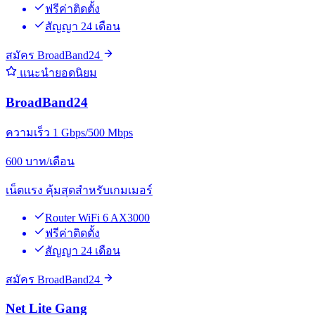
ฟรีค่าติดตั้ง
สัญญา 24 เดือน
สมัคร BroadBand24
แนะนำยอดนิยม
BroadBand24
ความเร็ว 1 Gbps/500 Mbps
600
บาท/เดือน
เน็ตแรง คุ้มสุดสำหรับเกมเมอร์
Router WiFi 6 AX3000
ฟรีค่าติดตั้ง
สัญญา 24 เดือน
สมัคร BroadBand24
Net Lite Gang