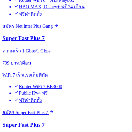
Router WiFi 6 + AIS Playbox
HBO MAX, Disney+ ฟรี 24 เดือน
ฟรีค่าติดตั้ง
สมัคร Net Inter Plus Gang
Super Fast Plus 7
ความเร็ว 1 Gbps/1 Gbps
799
บาท/เดือน
WiFi 7 เร็วแรงเต็มพิกัด
Router WiFi 7 BE3600
Public IPv4 ฟรี
ฟรีค่าติดตั้ง
สมัคร Super Fast Plus 7
Super Fast Plus 7