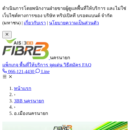
ข้ามไปเนื้อหาหลัก
ดำเนินการโดยพนักงานฝ่ายขายผู้ดูแลพื้นที่ให้บริการ และไม่ใช่
เว็บไซต์ทางการของ บริษัท ทริปเปิลที บรอดแบนด์ จำกัด
(มหาชน)
|
เกี่ยวกับเรา
|
นโยบายความเป็นส่วนตัว
นครนายก
แพ็กเกจ
พื้นที่ให้บริการ
จุดเด่น
วิธีสมัคร
FAQ
Line @tan3bb
066-121-4430
Line
โทร 066-121-4430
หน้าแรก
›
3BB นครนายก
›
อ.เมืองนครนายก