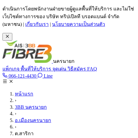
ข้ามไปเนื้อหาหลัก
ดำเนินการโดยพนักงานฝ่ายขายผู้ดูแลพื้นที่ให้บริการ และไม่ใช่
เว็บไซต์ทางการของ บริษัท ทริปเปิลที บรอดแบนด์ จำกัด
(มหาชน)
|
เกี่ยวกับเรา
|
นโยบายความเป็นส่วนตัว
นครนายก
แพ็กเกจ
พื้นที่ให้บริการ
จุดเด่น
วิธีสมัคร
FAQ
Line @tan3bb
066-121-4430
Line
โทร 066-121-4430
หน้าแรก
›
3BB นครนายก
›
อ.เมืองนครนายก
›
ต.สาริกา