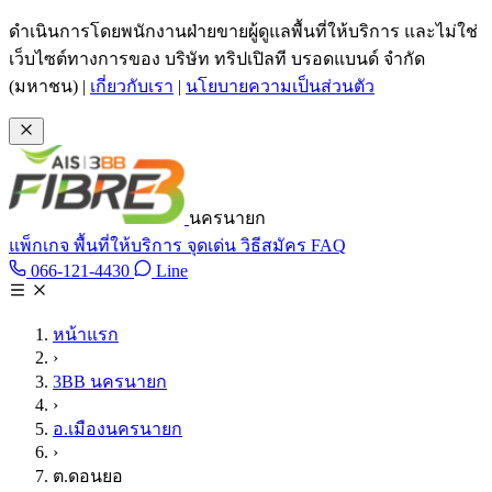
ข้ามไปเนื้อหาหลัก
ดำเนินการโดยพนักงานฝ่ายขายผู้ดูแลพื้นที่ให้บริการ และไม่ใช่
เว็บไซต์ทางการของ บริษัท ทริปเปิลที บรอดแบนด์ จำกัด
(มหาชน)
|
เกี่ยวกับเรา
|
นโยบายความเป็นส่วนตัว
นครนายก
แพ็กเกจ
พื้นที่ให้บริการ
จุดเด่น
วิธีสมัคร
FAQ
Line @tan3bb
066-121-4430
Line
โทร 066-121-4430
หน้าแรก
›
3BB นครนายก
›
อ.เมืองนครนายก
›
ต.ดอนยอ