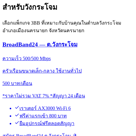
สำหรับวังกระโจม
เลือกแพ็กเกจ 3BB ที่เหมาะกับบ้านคุณในตำบลวังกระโจม
อำเภอเมืองนครนายก จังหวัดนครนายก
BroadBand24 — ต.วังกระโจม
ความเร็ว 500/500 Mbps
ครัวเรือนขนาดเล็ก-กลาง ใช้งานทั่วไป
500
บาท/เดือน
*ราคาไม่รวม VAT 7% *สัญญา 24 เดือน
เราเตอร์ AX3000 Wi-Fi 6
ฟรีค่าแรกเข้า 800 บาท
ยืมอุปกรณ์ฟรีตลอดสัญญา
สมัคร BroadBand24 ต.วังกระโจม