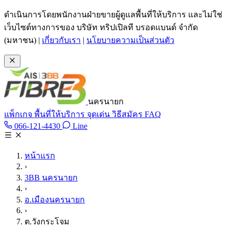
ข้ามไปเนื้อหาหลัก
ดำเนินการโดยพนักงานฝ่ายขายผู้ดูแลพื้นที่ให้บริการ และไม่ใช่
เว็บไซต์ทางการของ บริษัท ทริปเปิลที บรอดแบนด์ จำกัด
(มหาชน)
|
เกี่ยวกับเรา
|
นโยบายความเป็นส่วนตัว
นครนายก
แพ็กเกจ
พื้นที่ให้บริการ
จุดเด่น
วิธีสมัคร
FAQ
Line @tan3bb
066-121-4430
Line
โทร 066-121-4430
หน้าแรก
›
3BB นครนายก
›
อ.เมืองนครนายก
›
ต.วังกระโจม