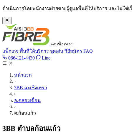
ข้ามไปเนื้อหาหลัก
ดำเนินการโดยพนักงานฝ่ายขายผู้ดูแลพื้นที่ให้บริการ และไม่ใช่
ฉะเชิงเทรา
แพ็กเกจ
พื้นที่ให้บริการ
จุดเด่น
วิธีสมัคร
FAQ
Line @tan3bb
066-121-4430
Line
โทร 066-121-4430
หน้าแรก
›
3BB ฉะเชิงเทรา
›
อ.คลองเขื่อน
›
ต.ก้อนแก้ว
3BB ตำบลก้อนแก้ว