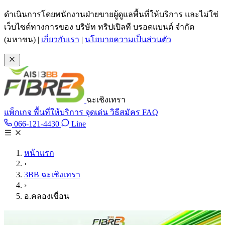
ข้ามไปเนื้อหาหลัก
ดำเนินการโดยพนักงานฝ่ายขายผู้ดูแลพื้นที่ให้บริการ และไม่ใช่
เว็บไซต์ทางการของ บริษัท ทริปเปิลที บรอดแบนด์ จำกัด
(มหาชน)
|
เกี่ยวกับเรา
|
นโยบายความเป็นส่วนตัว
ฉะเชิงเทรา
แพ็กเกจ
พื้นที่ให้บริการ
จุดเด่น
วิธีสมัคร
FAQ
Line @tan3bb
066-121-4430
Line
โทร 066-121-4430
หน้าแรก
›
3BB ฉะเชิงเทรา
›
อ.คลองเขื่อน