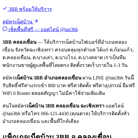
3BB พร้อมให้บริการ
สมัครเน็ตบ้าน
เช็คพื้นที่ฟรี — แอดไลน์ @tan3bb
3BB คลองเขื่อน
— ให้บริการเน็ตบ้านไฟเบอร์ที่อำเภอคลอง
เขื่อน จังหวัดฉะเชิงเทรา ครอบคลุมทุกตำบล ได้แก่ ต.ก้อนแก้ว,
ต.คลองเขื่อน, ต.บางเล่า, ต.บางโรง, ต.บางตลาด เราเป็นทีม
พนักงานขายผู้ดูแลพื้นที่โดยตรง ติดตั้งรวดเร็วภายใน 1-3 วัน
สมัคร
เน็ตบ้าน 3BB อำเภอคลองเขื่อน
ผ่าน LINE @tan3bb วันนี้
รับสิทธิ์ฟรีค่าแรกเข้า 800 บาท ฟรีค่าติดตั้ง ฟรีค่าอุปกรณ์ ยืมฟรี
WiFi 6 Router ตลอดสัญญา ไม่มีค่าใช้จ่ายเพิ่มเติม
สนใจสมัคร
เน็ตบ้าน 3BB คลองเขื่อน ฉะเชิงเทรา
แอดไลน์
@tan3bb หรือโทร 066-121-4430 (คุณตาล) ให้บริการติดตั้งทั่ว
อำเภอคลองเขื่อน และพื้นที่ใกล้เคียง
แพ็กเกจเน็ตบ้าน 3BB อ.คลองเขื่อน