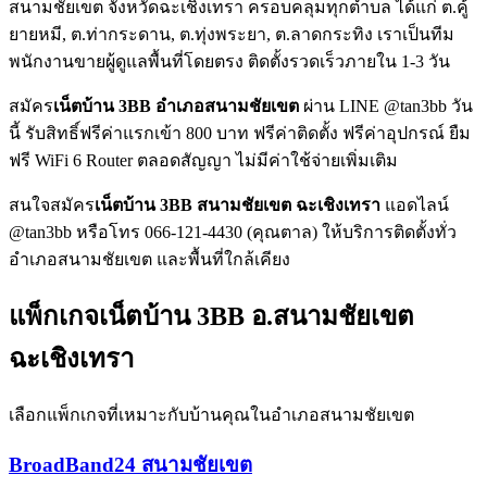
สนามชัยเขต จังหวัดฉะเชิงเทรา ครอบคลุมทุกตำบล ได้แก่ ต.คู้
ยายหมี, ต.ท่ากระดาน, ต.ทุ่งพระยา, ต.ลาดกระทิง เราเป็นทีม
พนักงานขายผู้ดูแลพื้นที่โดยตรง ติดตั้งรวดเร็วภายใน 1-3 วัน
สมัคร
เน็ตบ้าน 3BB อำเภอสนามชัยเขต
ผ่าน LINE @tan3bb วัน
นี้ รับสิทธิ์ฟรีค่าแรกเข้า 800 บาท ฟรีค่าติดตั้ง ฟรีค่าอุปกรณ์ ยืม
ฟรี WiFi 6 Router ตลอดสัญญา ไม่มีค่าใช้จ่ายเพิ่มเติม
สนใจสมัคร
เน็ตบ้าน 3BB สนามชัยเขต ฉะเชิงเทรา
แอดไลน์
@tan3bb หรือโทร 066-121-4430 (คุณตาล) ให้บริการติดตั้งทั่ว
อำเภอสนามชัยเขต และพื้นที่ใกล้เคียง
แพ็กเกจเน็ตบ้าน 3BB อ.สนามชัยเขต
ฉะเชิงเทรา
เลือกแพ็กเกจที่เหมาะกับบ้านคุณในอำเภอสนามชัยเขต
BroadBand24 สนามชัยเขต