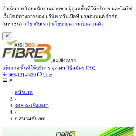
ข้ามไปเนื้อหาหลัก
ดำเนินการโดยพนักงานฝ่ายขายผู้ดูแลพื้นที่ให้บริการ และไม่ใช่
เว็บไซต์ทางการของ บริษัท ทริปเปิลที บรอดแบนด์ จำกัด
(มหาชน)
|
เกี่ยวกับเรา
|
นโยบายความเป็นส่วนตัว
ฉะเชิงเทรา
แพ็กเกจ
พื้นที่ให้บริการ
จุดเด่น
วิธีสมัคร
FAQ
Line @tan3bb
066-121-4430
Line
โทร 066-121-4430
หน้าแรก
›
3BB ฉะเชิงเทรา
›
อ.สนามชัยเขต