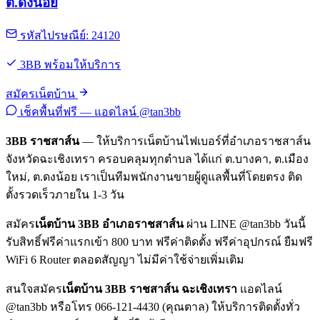
ต.ดงน้อย
รหัสไปรษณีย์: 24120
3BB พร้อมให้บริการ
สมัครเน็ตบ้าน
เช็คพื้นที่ฟรี — แอดไลน์ @tan3bb
3BB ราชสาส์น
— ให้บริการเน็ตบ้านไฟเบอร์ที่อำเภอราชสาส์น
จังหวัดฉะเชิงเทรา ครอบคลุมทุกตำบล ได้แก่ ต.บางคา, ต.เมือง
ใหม่, ต.ดงน้อย เราเป็นทีมพนักงานขายผู้ดูแลพื้นที่โดยตรง ติด
ตั้งรวดเร็วภายใน 1-3 วัน
สมัคร
เน็ตบ้าน 3BB อำเภอราชสาส์น
ผ่าน LINE @tan3bb วันนี้
รับสิทธิ์ฟรีค่าแรกเข้า 800 บาท ฟรีค่าติดตั้ง ฟรีค่าอุปกรณ์ ยืมฟรี
WiFi 6 Router ตลอดสัญญา ไม่มีค่าใช้จ่ายเพิ่มเติม
สนใจสมัคร
เน็ตบ้าน 3BB ราชสาส์น ฉะเชิงเทรา
แอดไลน์
@tan3bb หรือโทร 066-121-4430 (คุณตาล) ให้บริการติดตั้งทั่ว