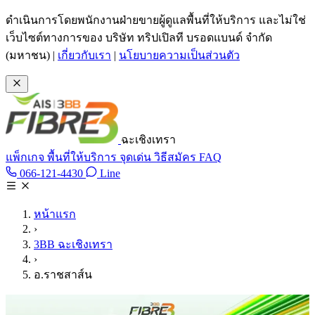
ข้ามไปเนื้อหาหลัก
ดำเนินการโดยพนักงานฝ่ายขายผู้ดูแลพื้นที่ให้บริการ และไม่ใช่
เว็บไซต์ทางการของ บริษัท ทริปเปิลที บรอดแบนด์ จำกัด
(มหาชน)
|
เกี่ยวกับเรา
|
นโยบายความเป็นส่วนตัว
ฉะเชิงเทรา
แพ็กเกจ
พื้นที่ให้บริการ
จุดเด่น
วิธีสมัคร
FAQ
Line @tan3bb
066-121-4430
Line
โทร 066-121-4430
หน้าแรก
›
3BB ฉะเชิงเทรา
›
อ.ราชสาส์น