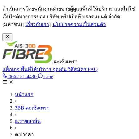
ข้ามไปเนื้อหาหลัก
ดำเนินการโดยพนักงานฝ่ายขายผู้ดูแลพื้นที่ให้บริการ และไม่ใช่
เว็บไซต์ทางการของ บริษัท ทริปเปิลที บรอดแบนด์ จำกัด
(มหาชน)
|
เกี่ยวกับเรา
|
นโยบายความเป็นส่วนตัว
ฉะเชิงเทรา
แพ็กเกจ
พื้นที่ให้บริการ
จุดเด่น
วิธีสมัคร
FAQ
Line @tan3bb
066-121-4430
Line
โทร 066-121-4430
หน้าแรก
›
3BB ฉะเชิงเทรา
›
อ.ราชสาส์น
›
ต.บางคา