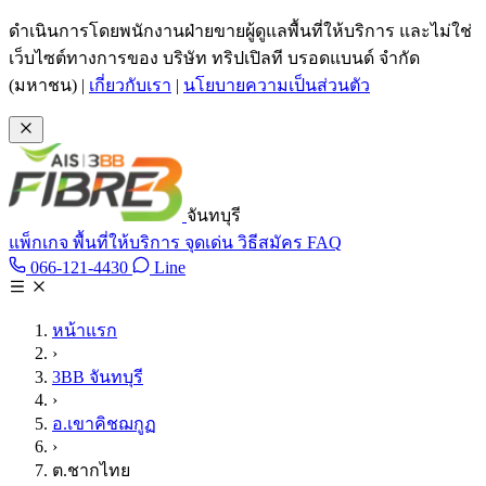
ข้ามไปเนื้อหาหลัก
ดำเนินการโดยพนักงานฝ่ายขายผู้ดูแลพื้นที่ให้บริการ และไม่ใช่
เว็บไซต์ทางการของ บริษัท ทริปเปิลที บรอดแบนด์ จำกัด
(มหาชน)
|
เกี่ยวกับเรา
|
นโยบายความเป็นส่วนตัว
จันทบุรี
แพ็กเกจ
พื้นที่ให้บริการ
จุดเด่น
วิธีสมัคร
FAQ
Line @tan3bb
066-121-4430
Line
โทร 066-121-4430
หน้าแรก
›
3BB จันทบุรี
›
อ.เขาคิชฌกูฏ
›
ต.ชากไทย