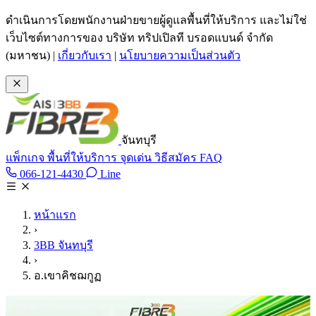
ข้ามไปเนื้อหาหลัก
ดำเนินการโดยพนักงานฝ่ายขายผู้ดูแลพื้นที่ให้บริการ และไม่ใช่
เว็บไซต์ทางการของ บริษัท ทริปเปิลที บรอดแบนด์ จำกัด
(มหาชน)
|
เกี่ยวกับเรา
|
นโยบายความเป็นส่วนตัว
จันทบุรี
แพ็กเกจ
พื้นที่ให้บริการ
จุดเด่น
วิธีสมัคร
FAQ
Line @tan3bb
066-121-4430
Line
โทร 066-121-4430
หน้าแรก
›
3BB จันทบุรี
›
อ.เขาคิชฌกูฏ