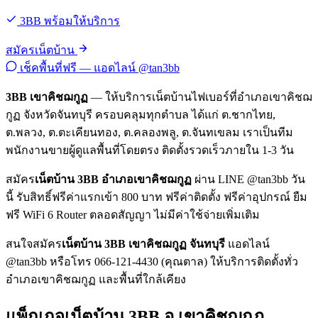
3BB พร้อมให้บริการ
สมัครเน็ตบ้าน
เช็คพื้นที่ฟรี — แอดไลน์ @tan3bb
3BB เขาคิชฌกูฏ
— ให้บริการเน็ตบ้านไฟเบอร์ที่อำเภอเขาคิชฌ
กูฏ จังหวัดจันทบุรี ครอบคลุมทุกตำบล ได้แก่ ต.ชากไทย,
ต.พลวง, ต.ตะเคียนทอง, ต.คลองพลู, ต.จันทเขลม เราเป็นทีม
พนักงานขายผู้ดูแลพื้นที่โดยตรง ติดตั้งรวดเร็วภายใน 1-3 วัน
สมัคร
เน็ตบ้าน 3BB อำเภอเขาคิชฌกูฏ
ผ่าน LINE @tan3bb วัน
นี้ รับสิทธิ์ฟรีค่าแรกเข้า 800 บาท ฟรีค่าติดตั้ง ฟรีค่าอุปกรณ์ ยืม
ฟรี WiFi 6 Router ตลอดสัญญา ไม่มีค่าใช้จ่ายเพิ่มเติม
สนใจสมัคร
เน็ตบ้าน 3BB เขาคิชฌกูฏ จันทบุรี
แอดไลน์
@tan3bb หรือโทร 066-121-4430 (คุณตาล) ให้บริการติดตั้งทั่ว
อำเภอเขาคิชฌกูฏ และพื้นที่ใกล้เคียง
แพ็กเกจเน็ตบ้าน 3BB อ.เขาคิชฌกูฏ