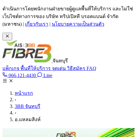
ข้ามไปเนื้อหาหลัก
ดำเนินการโดยพนักงานฝ่ายขายผู้ดูแลพื้นที่ให้บริการ และไม่ใช่
เว็บไซต์ทางการของ บริษัท ทริปเปิลที บรอดแบนด์ จำกัด
(มหาชน)
|
เกี่ยวกับเรา
|
นโยบายความเป็นส่วนตัว
จันทบุรี
แพ็กเกจ
พื้นที่ให้บริการ
จุดเด่น
วิธีสมัคร
FAQ
Line @tan3bb
066-121-4430
Line
โทร 066-121-4430
หน้าแรก
›
3BB จันทบุรี
›
อ.แหลมสิงห์