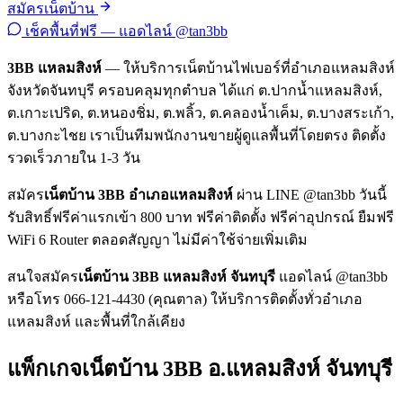
สมัครเน็ตบ้าน
เช็คพื้นที่ฟรี — แอดไลน์ @tan3bb
3BB แหลมสิงห์
— ให้บริการเน็ตบ้านไฟเบอร์ที่อำเภอแหลมสิงห์
จังหวัดจันทบุรี ครอบคลุมทุกตำบล ได้แก่ ต.ปากน้ำแหลมสิงห์,
ต.เกาะเปริด, ต.หนองชิ่ม, ต.พลิ้ว, ต.คลองน้ำเค็ม, ต.บางสระเก้า,
ต.บางกะไชย เราเป็นทีมพนักงานขายผู้ดูแลพื้นที่โดยตรง ติดตั้ง
รวดเร็วภายใน 1-3 วัน
สมัคร
เน็ตบ้าน 3BB อำเภอแหลมสิงห์
ผ่าน LINE @tan3bb วันนี้
รับสิทธิ์ฟรีค่าแรกเข้า 800 บาท ฟรีค่าติดตั้ง ฟรีค่าอุปกรณ์ ยืมฟรี
WiFi 6 Router ตลอดสัญญา ไม่มีค่าใช้จ่ายเพิ่มเติม
สนใจสมัคร
เน็ตบ้าน 3BB แหลมสิงห์ จันทบุรี
แอดไลน์ @tan3bb
หรือโทร 066-121-4430 (คุณตาล) ให้บริการติดตั้งทั่วอำเภอ
แหลมสิงห์ และพื้นที่ใกล้เคียง
แพ็กเกจเน็ตบ้าน 3BB อ.แหลมสิงห์ จันทบุรี