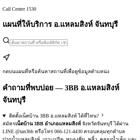
Call Center 1530
แผนที่ให้บริการ อ.แหลมสิงห์ จันทบุรี
Leaflet
|
Map data © Google
+
−
กดบนแผนที่หรือค้นหาสถานที่เพื่อดูข้อมูลตำแหน่ง
คำถามที่พบบ่อย — 3BB อ.แหลมสิงห์
จันทบุรี
ติดตั้งเน็ตบ้าน 3BB อ.แหลมสิงห์ ได้ที่ไหน?
สมัคร
เน็ตบ้าน 3BB อำเภอแหลมสิงห์
จังหวัดจันทบุรี ได้ผ่าน
LINE @tan3bb หรือโทร 066-121-4430 ครอบคลุมทุกตำบล
ปากน้ำแหลมสิงห์, เกาะเปริด, หนองชิ่ม, พลิ้ว, คลองน้ำเค็ม และ