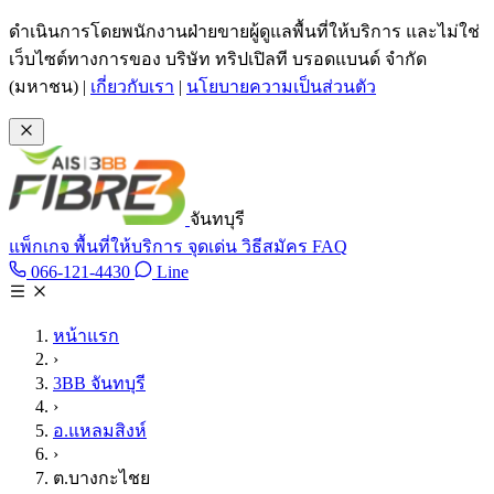
ข้ามไปเนื้อหาหลัก
ดำเนินการโดยพนักงานฝ่ายขายผู้ดูแลพื้นที่ให้บริการ และไม่ใช่
เว็บไซต์ทางการของ บริษัท ทริปเปิลที บรอดแบนด์ จำกัด
(มหาชน)
|
เกี่ยวกับเรา
|
นโยบายความเป็นส่วนตัว
จันทบุรี
แพ็กเกจ
พื้นที่ให้บริการ
จุดเด่น
วิธีสมัคร
FAQ
Line @tan3bb
066-121-4430
Line
โทร 066-121-4430
หน้าแรก
›
3BB จันทบุรี
›
อ.แหลมสิงห์
›
ต.บางกะไชย