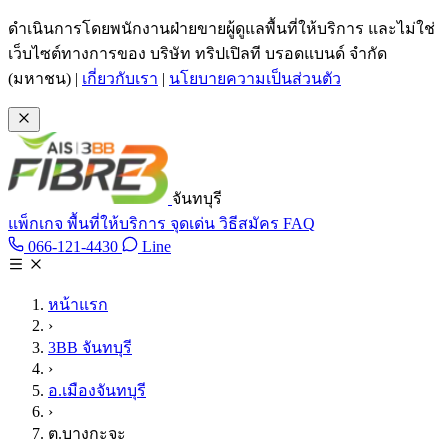
ข้ามไปเนื้อหาหลัก
ดำเนินการโดยพนักงานฝ่ายขายผู้ดูแลพื้นที่ให้บริการ และไม่ใช่
เว็บไซต์ทางการของ บริษัท ทริปเปิลที บรอดแบนด์ จำกัด
(มหาชน)
|
เกี่ยวกับเรา
|
นโยบายความเป็นส่วนตัว
จันทบุรี
แพ็กเกจ
พื้นที่ให้บริการ
จุดเด่น
วิธีสมัคร
FAQ
Line @tan3bb
066-121-4430
Line
โทร 066-121-4430
หน้าแรก
›
3BB จันทบุรี
›
อ.เมืองจันทบุรี
›
ต.บางกะจะ