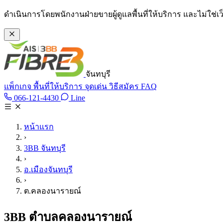
ข้ามไปเนื้อหาหลัก
ดำเนินการโดยพนักงานฝ่ายขายผู้ดูแลพื้นที่ให้บริการ และไม่ใช่
จันทบุรี
แพ็กเกจ
พื้นที่ให้บริการ
จุดเด่น
วิธีสมัคร
FAQ
Line @tan3bb
066-121-4430
Line
โทร 066-121-4430
หน้าแรก
›
3BB จันทบุรี
›
อ.เมืองจันทบุรี
›
ต.คลองนารายณ์
3BB ตำบลคลองนารายณ์