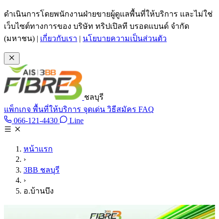
ข้ามไปเนื้อหาหลัก
ดำเนินการโดยพนักงานฝ่ายขายผู้ดูแลพื้นที่ให้บริการ และไม่ใช่
เว็บไซต์ทางการของ บริษัท ทริปเปิลที บรอดแบนด์ จำกัด
(มหาชน)
|
เกี่ยวกับเรา
|
นโยบายความเป็นส่วนตัว
ชลบุรี
แพ็กเกจ
พื้นที่ให้บริการ
จุดเด่น
วิธีสมัคร
FAQ
Line @tan3bb
066-121-4430
Line
โทร 066-121-4430
หน้าแรก
›
3BB ชลบุรี
›
อ.บ้านบึง