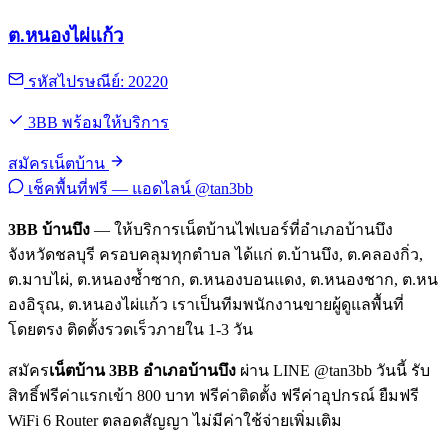
ต.หนองไผ่แก้ว
รหัสไปรษณีย์: 20220
3BB พร้อมให้บริการ
สมัครเน็ตบ้าน
เช็คพื้นที่ฟรี — แอดไลน์ @tan3bb
3BB บ้านบึง
— ให้บริการเน็ตบ้านไฟเบอร์ที่อำเภอบ้านบึง
จังหวัดชลบุรี ครอบคลุมทุกตำบล ได้แก่ ต.บ้านบึง, ต.คลองกิ่ว,
ต.มาบไผ่, ต.หนองซ้ำซาก, ต.หนองบอนแดง, ต.หนองชาก, ต.หน
องอิรุณ, ต.หนองไผ่แก้ว เราเป็นทีมพนักงานขายผู้ดูแลพื้นที่
โดยตรง ติดตั้งรวดเร็วภายใน 1-3 วัน
สมัคร
เน็ตบ้าน 3BB อำเภอบ้านบึง
ผ่าน LINE @tan3bb วันนี้ รับ
สิทธิ์ฟรีค่าแรกเข้า 800 บาท ฟรีค่าติดตั้ง ฟรีค่าอุปกรณ์ ยืมฟรี
WiFi 6 Router ตลอดสัญญา ไม่มีค่าใช้จ่ายเพิ่มเติม