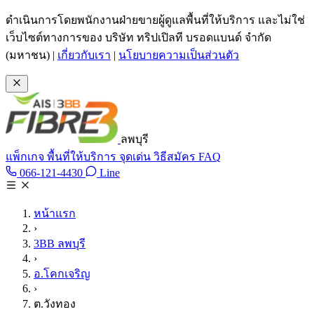
ข้ามไปเนื้อหาหลัก
ดำเนินการโดยพนักงานฝ่ายขายผู้ดูแลพื้นที่ให้บริการ และไม่ใช่
เว็บไซต์ทางการของ บริษัท ทริปเปิลที บรอดแบนด์ จำกัด
(มหาชน)
|
เกี่ยวกับเรา
|
นโยบายความเป็นส่วนตัว
ลพบุรี
แพ็กเกจ
พื้นที่ให้บริการ
จุดเด่น
วิธีสมัคร
FAQ
Line @tan3bb
066-121-4430
Line
โทร 066-121-4430
หน้าแรก
›
3BB ลพบุรี
›
อ.โคกเจริญ
›
ต.วังทอง